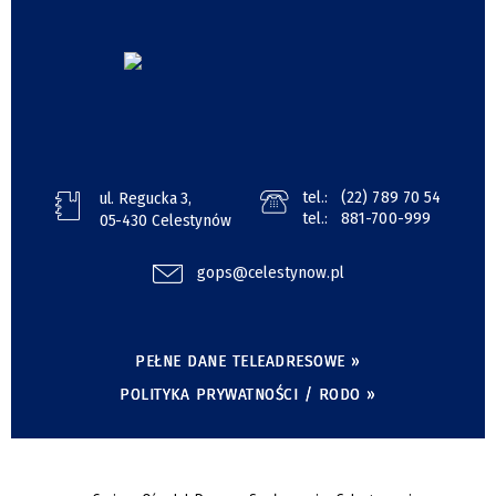
tel.:
(22) 789 70 54
ul. Regucka 3,
tel.:
881-700-999
05-430 Celestynów
gops@celestynow.pl
PEŁNE DANE TELEADRESOWE »
POLITYKA PRYWATNOŚCI / RODO »